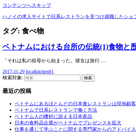
コンテンツへスキップ
ハノイの求人サイトで日系レストランを見つけ就職したシェ
タグ:
食べ物
ベトナムにおける台所の伝統(1)食物と
「それは私の祖母から始まった。彼女は旅行
…
2017-11-29
localkitchen01
検索対象:
検索
最近の投稿
ベトナムにあるほとんどの日本食レストランは現地顧客
ベトナムで日系レストランで働く方法
ベトナム人の嗜好に訴える日本産品
日本の食料品企業がベトナムでプレゼンスを拡大
仕事を通じて学ぶことに関する専門家からのアドバイス