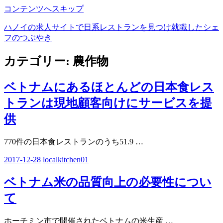
コンテンツへスキップ
ハノイの求人サイトで日系レストランを見つけ就職したシェ
フのつぶやき
カテゴリー:
農作物
ベトナムにあるほとんどの日本食レス
トランは現地顧客向けにサービスを提
供
770件の日本食レストランのうち51.9
…
2017-12-28
localkitchen01
ベトナム米の品質向上の必要性につい
て
ホーチミン市で開催されたベトナムの米生産
…